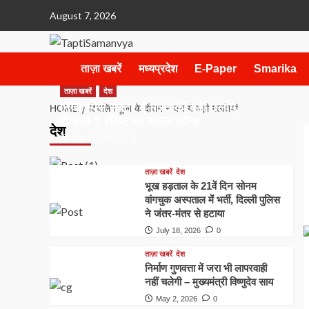
Skip
August 7, 2026
to
content
ताज़ा खबरें
मध्यप्रदेश
E-Paper
Smarika
ताज़ा खबरें
देश
निजी स्पेस सेक्टर में भारत की बड़ी छलांग,
HOME
शिवलिंग पूजा के दौरान न करें ये बड़ी गलतियां
विक्रम-1 रॉकेट का सफल लॉन्च
देश
July 18, 2026
0
ताज़ा खबरें
देश
भूख हड़ताल के 21वें दिन सोनम
वांगचुक अस्पताल में भर्ती, दिल्ली पुलिस
ने जंतर-मंतर से हटाया
July 18, 2026
0
ताज़ा खबरें
देश
निर्माण गुणवत्ता में जरा भी लापरवाही
नहीं चलेगी – मुख्यमंत्री विष्णुदेव साय
May 2, 2026
0