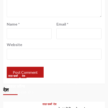
Name
*
Email
*
Website
ताज़ा खबरें
देश
निजी स्पेस सेक्टर में भारत की बड़ी छलांग, विक्रम-1 रॉकेट का
सफल लॉन्च
देश
July 18, 2026
0
ताज़ा खबरें
देश