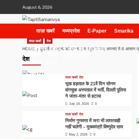
Skip
August 6, 2026
to
content
ताज़ा खबरें
मध्यप्रदेश
E-Paper
Smarika
ताज़ा खबरें
देश
निजी स्पेस सेक्टर में भारत की बड़ी छलांग,
HOME
कुंडली में चंद्रमा को करना है मजबूत के लिए अपनाएं ये 6 आसान 
विक्रम-1 रॉकेट का सफल लॉन्च
देश
July 18, 2026
0
ताज़ा खबरें
देश
भूख हड़ताल के 21वें दिन सोनम
वांगचुक अस्पताल में भर्ती, दिल्ली पुलिस
ने जंतर-मंतर से हटाया
July 18, 2026
0
ताज़ा खबरें
देश
निर्माण गुणवत्ता में जरा भी लापरवाही
नहीं चलेगी – मुख्यमंत्री विष्णुदेव साय
May 2, 2026
0