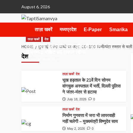
Skip
August 6, 2026
to
content
ताज़ा खबरें
मध्यप्रदेश
E-Paper
Smarika
ताज़ा खबरें
देश
निजी स्पेस सेक्टर में भारत की बड़ी छलांग,
HOME
मुलताई में तेज़ आंधी का कहर: 60–100 किमी/घंटा रफ्तार से चली 
विक्रम-1 रॉकेट का सफल लॉन्च
देश
July 18, 2026
0
ताज़ा खबरें
देश
भूख हड़ताल के 21वें दिन सोनम
वांगचुक अस्पताल में भर्ती, दिल्ली पुलिस
ने जंतर-मंतर से हटाया
July 18, 2026
0
ताज़ा खबरें
देश
निर्माण गुणवत्ता में जरा भी लापरवाही
नहीं चलेगी – मुख्यमंत्री विष्णुदेव साय
May 2, 2026
0