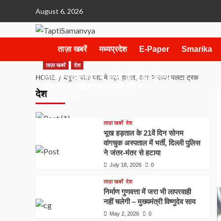
Skip
August 6, 2026
to
content
ताज़ा खबरें
मध्यप्रदेश
E-Paper
Smarika
ताज़ा खबरें
देश
निजी स्पेस सेक्टर में भारत की बड़ी छलांग,
HOME
बैतूल: बरेठा घाट में बड़ा हादसा, कार के ऊपर पलटा ट्रक
विक्रम-1 रॉकेट का सफल लॉन्च
देश
July 18, 2026
0
ताज़ा खबरें
देश
भूख हड़ताल के 21वें दिन सोनम
वांगचुक अस्पताल में भर्ती, दिल्ली पुलिस
ने जंतर-मंतर से हटाया
July 18, 2026
0
ताज़ा खबरें
देश
निर्माण गुणवत्ता में जरा भी लापरवाही
नहीं चलेगी – मुख्यमंत्री विष्णुदेव साय
May 2, 2026
0